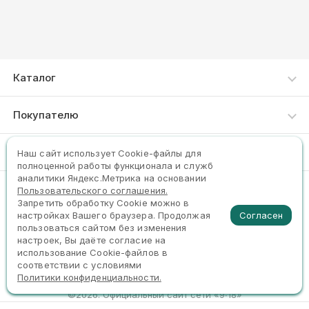
Каталог
Каталог товаров
Покупателю
Акции
Как сделать заказ
Компания
Наш сайт использует Сookie-файлы для
Новинки
полноценной работы функционала и служб
Доставка и оплата
Хиты продаж
аналитики Яндекс.Метрика на основании
О нас
Пользовательского соглашения.
Пункты выдачи
(4942) 470700,471700,470701
Реестр Минпромторга
Запретить обработку Cookie можно в
Контакты
Согласен
настройках Вашего браузера. Продолжая
Честный ЗНАК
пользоваться сайтом без изменения
Задать вопрос
настроек, Вы даёте согласие на
использование Cookie-файлов в
соответствии с условиями
Политики конфиденциальности.
©2026. Официальный сайт сети «9∙18»