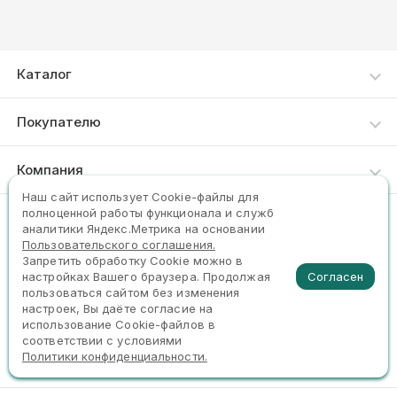
Каталог
Каталог товаров
Покупателю
Как сделать заказ
Компания
Доставка и оплата
Наш сайт использует Сookie-файлы для
О нас
полноценной работы функционала и служб
Пункты выдачи
(4942) 470700,471700,470701
аналитики Яндекс.Метрика на основании
Контакты
Пользовательского соглашения.
Запретить обработку Cookie можно в
Задать вопрос
Согласен
настройках Вашего браузера. Продолжая
пользоваться сайтом без изменения
настроек, Вы даёте согласие на
использование Cookie-файлов в
соответствии с условиями
©2026. Официальный сайт сети «9∙18»
Политики конфиденциальности.